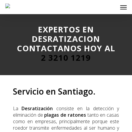
Skip
Men
to
main
content
EXPERTOS EN
DESRATIZACION
CONTACTANOS HOY AL
2 3210 1219
Servicio en Santiago.
La
Desratización
consiste en la detección y
eliminación de
plagas de ratones
tanto en casas
como en empresas, principalmente porque este
roedor transmite enfermedades al ser humano y